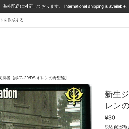
海外配送に対応しております。 International shipping is available.
トを作成する
持者【緑/G-29/DS ギレンの野望編】
新生ジ
レン
通
¥30
常
税込
配送料