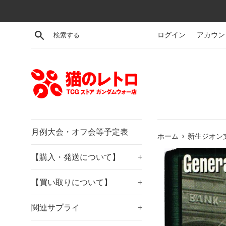
コ
ン
テ
検索する
ログイン
アカウン
ン
ツ
に
ス
キ
ッ
プ
す
月例大会・オフ会等予定表
›
ホーム
新生ジオン支
る
【購入・発送について】
+
【買い取りについて】
+
関連サプライ
+