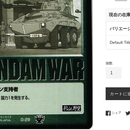
価
格
現在の在
バリエー
Default Titl
個数
カートに
Fac
シェア