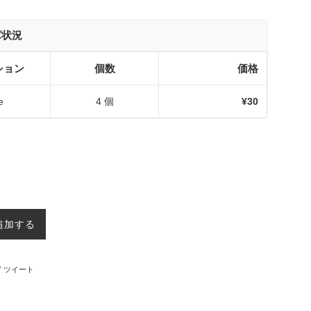
庫状況
ション
個数
価格
e
4 個
¥30
追加する
ebookでシェアする
Twitterに投稿する
ツイート