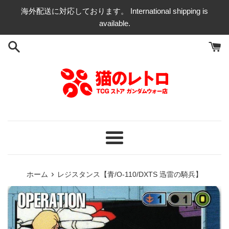
コ
海外配送に対応しております。 International shipping is
ン
available.
テ
ン
ツ
に
ス
キ
ッ
プ
す
る
メ
ニ
ュ
›
ホーム
レジスタンス【青/O-110/DXTS 迅雷の騎兵】
ー