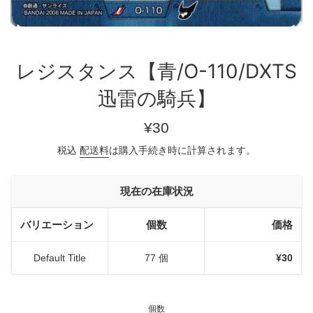
レジスタンス【青/O-110/DXTS
迅雷の騎兵】
通
¥30
常
税込
配送料
は購入手続き時に計算されます。
価
格
現在の在庫状況
バリエーション
個数
価格
Default Title
77 個
¥30
個数