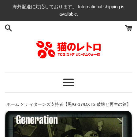
コ
海外配送に対応しております。 International shipping is
ン
available.
テ
ン
ツ
に
ス
キ
ッ
プ
す
る
メ
ニ
ュ
›
ホーム
ティターンズ支持者【黒/G-17/DXTS 破壊と再生の剣】
ー