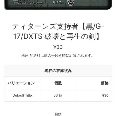
ティターンズ支持者【黒/G-
17/DXTS 破壊と再生の剣】
通
¥30
常
税込
配送料
は購入手続き時に計算されます。
価
格
現在の在庫状況
バリエーション
個数
価格
Default Title
58 個
¥30
個数