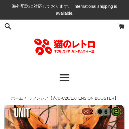
コ
海外配送に対応しております。 International shipping is
ン
available.
テ
ン
ツ
に
ス
キ
ッ
プ
す
る
メ
ニ
ュ
›
ホーム
ラフレシア【赤/U-C20/EXTENSION BOOSTER】
ー