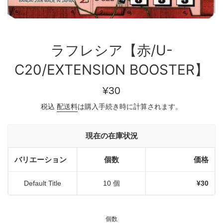
ラフレシア【赤/U-
C20/EXTENSION BOOSTER】
通
¥30
常
税込
配送料
は購入手続き時に計算されます。
価
格
現在の在庫状況
バリエーション
個数
価格
Default Title
10 個
¥30
個数