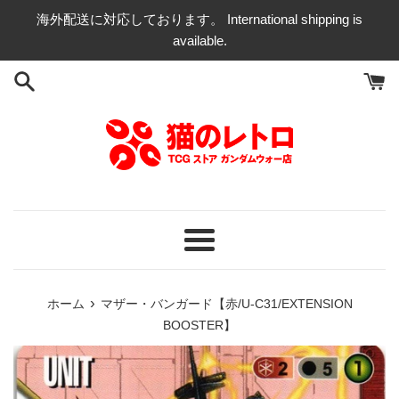
コ
海外配送に対応しております。 International shipping is
ン
available.
テ
ン
ツ
に
ス
キ
ッ
プ
す
る
メ
ニ
ュ
›
ホーム
マザー・バンガード【赤/U-C31/EXTENSION
ー
BOOSTER】