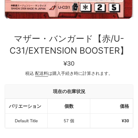
マザー・バンガード【赤/U-
C31/EXTENSION BOOSTER】
通
¥30
常
税込
配送料
は購入手続き時に計算されます。
価
格
現在の在庫状況
バリエーション
個数
価格
Default Title
57 個
¥30