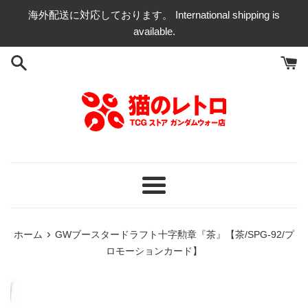
コ
海外配送に対応しております。 International shipping is
ン
available.
テ
ン
ツ
に
ス
キ
ッ
プ
す
る
メ
ニ
ュ
›
ホーム
GWブースタードラフト十字勲章『茶』【茶/SPG-92/プ
ー
ロモーションカード】