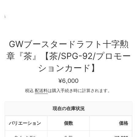
GWブースタードラフト十字勲
章『茶』【茶/SPG-92/プロモー
ションカード】
通
¥6,000
常
税込
配送料
は購入手続き時に計算されます。
価
格
現在の在庫状況
バリエーション
個数
価格