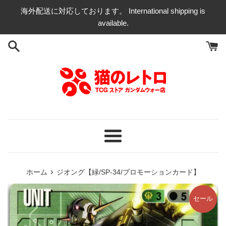
コ
海外配送に対応しております。 International shipping is
ン
available.
テ
ン
ツ
に
ス
キ
ッ
プ
す
る
メ
ニ
ュ
›
ホーム
ジオング【緑/SP-34/プロモーションカード】
ー
セール