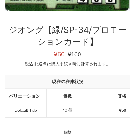
ジオング【緑/SP-34/プロモー
ションカード】
販
通
¥50
¥100
売
常
税込
配送料
は購入手続き時に計算されます。
価
価
格
格
現在の在庫状況
バリエーション
個数
価格
Default Title
40 個
¥50
個数